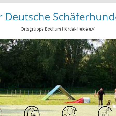
r Deutsche Schäferhunde
Ortsgruppe Bochum Hordel-Heide e.V.