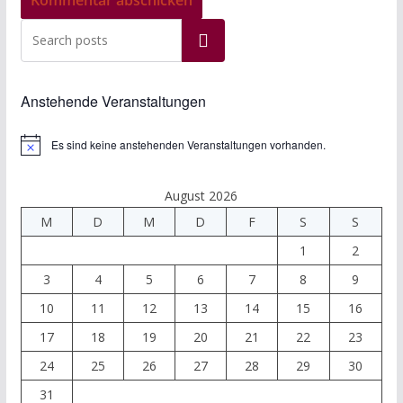
Suchen
Anstehende Veranstaltungen
Es sind keine anstehenden Veranstaltungen vorhanden.
H
i
n
w
August 2026
e
M
D
M
D
F
S
S
i
s
1
2
3
4
5
6
7
8
9
10
11
12
13
14
15
16
17
18
19
20
21
22
23
24
25
26
27
28
29
30
31